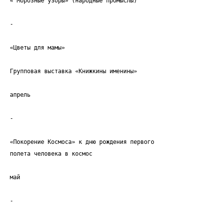
« Морозные узоры» (народные промыслы)
-
«Цветы для мамы»
Групповая выставка «Книжкины именины»
апрель
-
«Покорение Космоса» к дню рождения первого
полета человека в космос
май
-